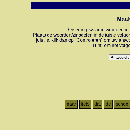
Maak
Oefening, waarbij woorden in 
Plaats de woorden/zinsdelen in de juiste volgo
juist is, klik dan op "Controleren" om uw antw
"Hint" om het volge
naar
fiets
dat
de
school